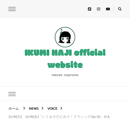
IKUMI HAJI official
website
mezzo soprano
ホーム
NEWS
VOICE
11/6(水)、11/8(金)「いくみそのどみそ！クラシックOp.32」O.A.