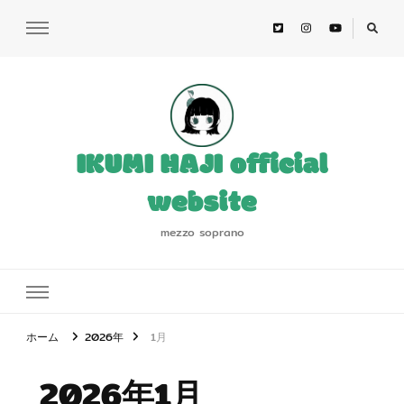
IKUMI HAJI official
website
mezzo soprano
ホーム
2026年
1月
2026年1月