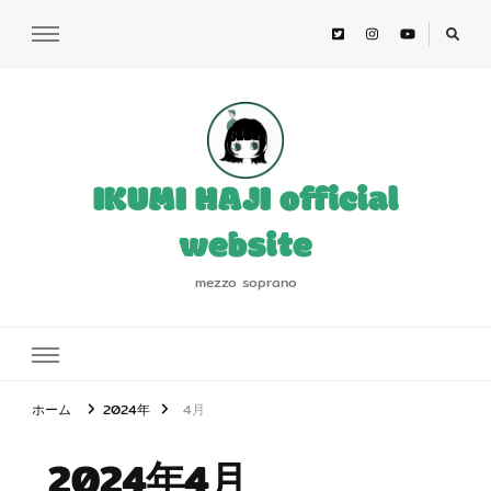
IKUMI HAJI official
website
mezzo soprano
ホーム
2024年
4月
2024年4月