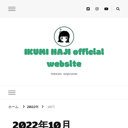
IKUMI HAJI official
website
mezzo soprano
ホーム
2022年
10月
2022年10月