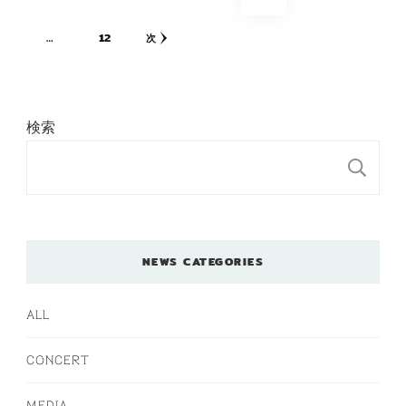
稿
の
定
固
定
定
定
…
12
次
ペ
ペ
定
ペ
ペ
ペ
ー
ジ
検索
ー
ペ
ー
ー
ー
送
検
ジ
ー
ジ
ジ
ジ
り
ジ
NEWS CATEGORIES
ALL
CONCERT
MEDIA