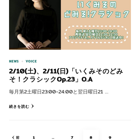
NEWS
VOICE
2/10(土)、2/11(日)「いくみそのどみ
そ！クラシックOp.23」O.A
毎月第2土曜日23:00-24:00と翌日曜日21 …
続きを読む
投
固
固
固
固
1
…
7
8
9
前