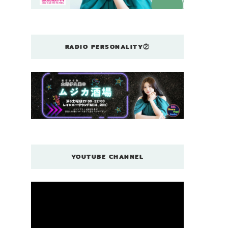
RADIO PERSONALITY②
YOUTUBE CHANNEL
動
画
プ