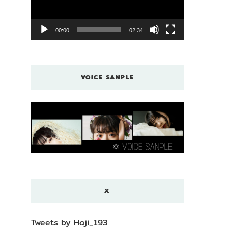
レ
ー
ヤ
00:00
02:34
ー
VOICE SANPLE
X
Tweets by Haji_193