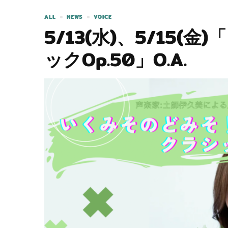
ALL
NEWS
VOICE
5/13(水)、5/15
ックOp.50」O.A.